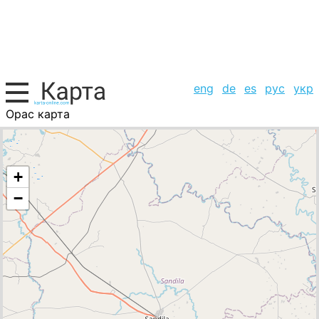
eng
de
es
рус
укр
Орас карта
Индия, список городов
+
−