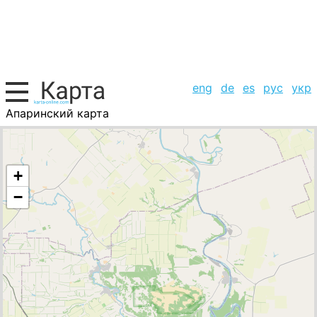
eng
de
es
рус
укр
Апаринский карта
Россия, список городов
+
−