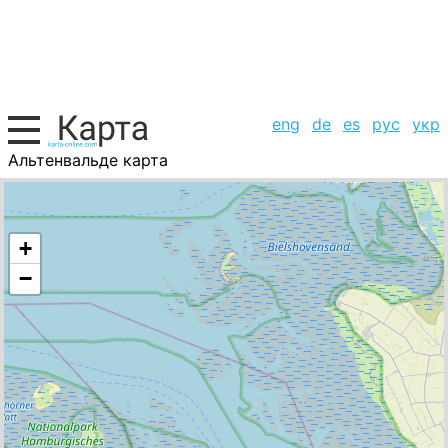
eng
de
es
рус
укр
Альтенвальде карта
Германия, список городов
+
−