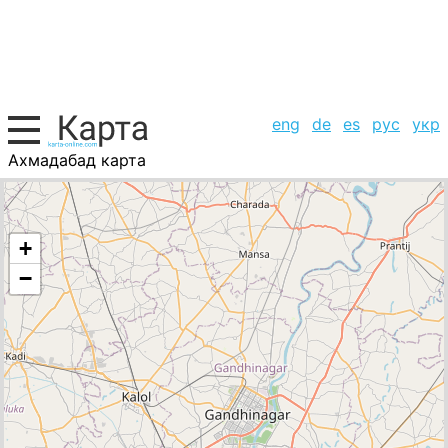
eng
de
es
рус
укр
Ахмадабад карта
Индия, список городов
+
−