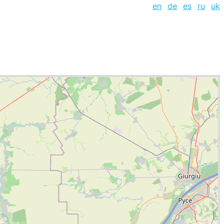
en
de
es
ru
uk