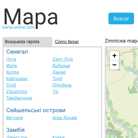
Zimnicea map
Búsqueda rápida
Cómo llegar
Rumania, la li
Сенегал
+
Луга
Сент-Луїс
−
Фатік
Rufisque
Колда
Дакар
Kabrousse
Тоуб
Тоуб
Діурбель
Ziguinchor
Тіз
Тамбакунда
Сейшельські острови
Вікторія
Anse Royale
Замбія
Лівінгстон
Китве