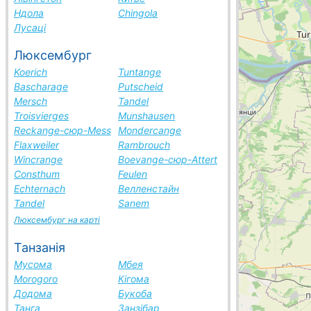
Ндола
Chingola
Лусаці
Люксембург
Koerich
Tuntange
Bascharage
Putscheid
Mersch
Tandel
Troisvierges
Munshausen
Reckange-сюр-Mess
Mondercange
Flaxweiler
Rambrouch
Wincrange
Boevange-сюр-Attert
Consthum
Feulen
Echternach
Велленстайн
Tandel
Sanem
Люксембург на карті
Танзанія
Мусома
Мбея
Morogoro
Кігома
Додома
Букоба
Танга
Занзібар