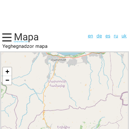
en
de
es
ru
uk
Yeghegnadzor mapa
Armenia, la lista de ciudades
+
−