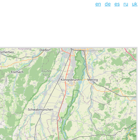
en
de
es
ru
uk