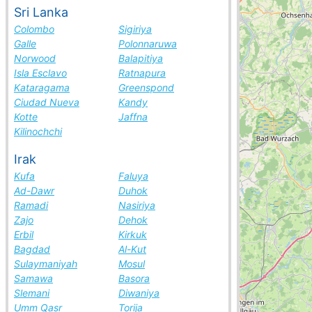
Sri Lanka
Colombo
Sigiriya
Galle
Polonnaruwa
Norwood
Balapitiya
Isla Esclavo
Ratnapura
Kataragama
Greenspond
Ciudad Nueva
Kandy
Kotte
Jaffna
Kilinochchi
Irak
Kufa
Faluya
Ad-Dawr
Duhok
Ramadi
Nasiriya
Zajo
Dehok
Erbil
Kirkuk
Bagdad
Al-Kut
Sulaymaniyah
Mosul
Samawa
Basora
Slemani
Diwaniya
Umm Qasr
Torija