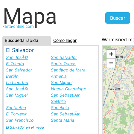
Warmisried m
Búsqueda rápida
Cómo llegar
Alemania, la l
El Salvador
+
San JosÃ©
San Salvador
−
El Triunfo
Santo Tomas
San Salvador
Santiago de Mara
BerlÃ­n
Armenia
La Libertad
San Miguel
San JosÃ©
Nueva Guadalupe
San Miguel
San SebastiÃ¡n
Salitrillo
Santa Ana
San Alejo
El Porvenir
San SebastiÃ¡n
San Francisco
Santa Maria
El Salvador en el mapa