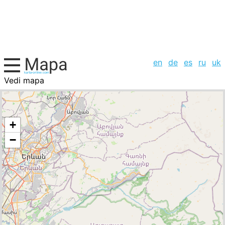
en
de
es
ru
uk
Vedi mapa
Armenia, la lista de ciudades
+
−