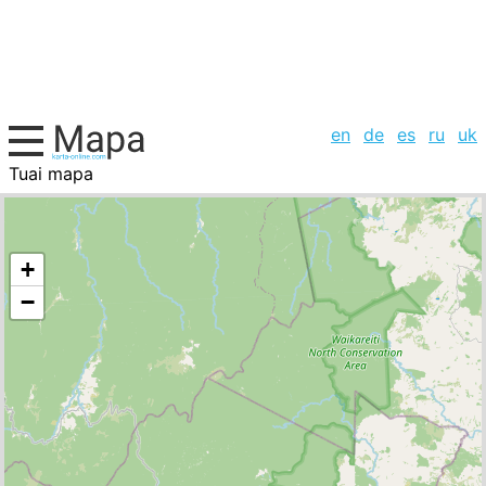
en
de
es
ru
uk
Tuai mapa
Colombia, la lista de ciudades
+
−