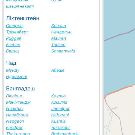
Швеція на карті
Ліхтенштейн
Gamprin
Schaan
Трізенберг
Нендельн
Ruggell
Mauren
Eschen
Triesen
Вадуц
Schaanwald
Чад
Мунду
Абеше
Нджамені
Бангладеш
Dinajpur
Кхулна
Манікгандж
Комілла
Noakhali
Jamalpur
Навабганж
Habiganj
Naogaon
Kushtia
Faridpur
Чіттагонг
Thakurgaon
Brahmanbaria