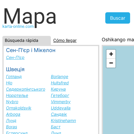
Oshikango m
Búsqueda rápida
Cómo llegar
Marruecos, la 
Сен-П'єр і Мікелон
+
Сен-П'єр
−
Швеція
Готланд
Borlange
Hjo
Hultsfred
Седеркопінгського
Кируна
Норртелье
Гетеборг
Nybro
Vimmerby
Ornskoldsvik
Uddevalla
Arboga
Сандвік
Лунд
Kristinehamn
Boras
Баст
Естерсунд
Лунд