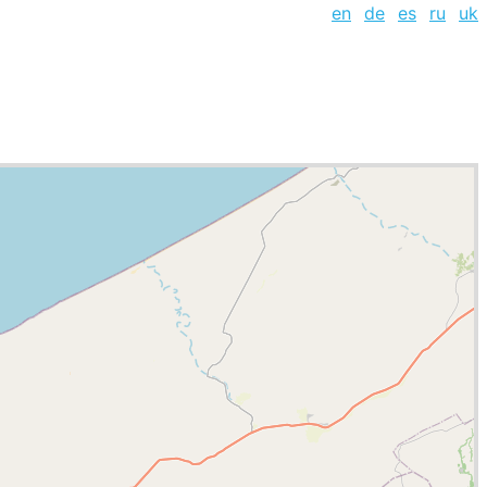
en
de
es
ru
uk