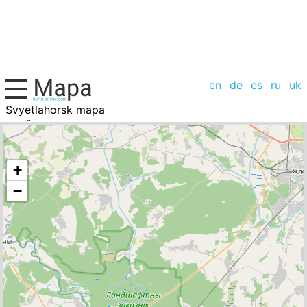
en
de
es
ru
uk
Svyetlahorsk mapa
RepÃºblica Checa, la lista de ciudades
+
−