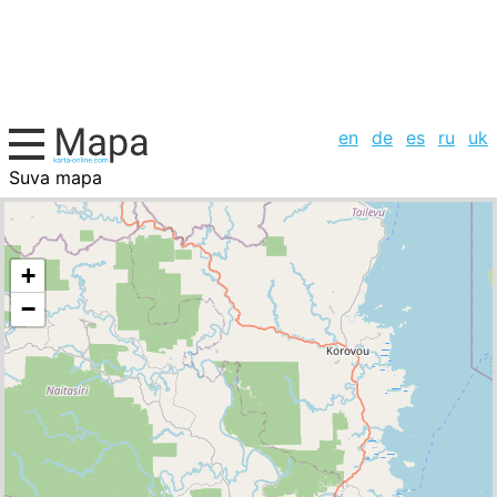
en
de
es
ru
uk
Suva mapa
Fiji, la lista de ciudades
+
−