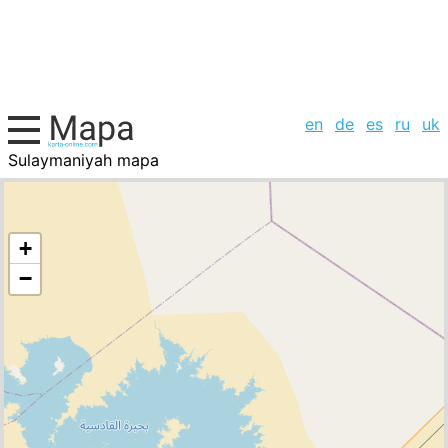
en
de
es
ru
uk
Sulaymaniyah mapa
Irak, la lista de ciudades
+
−