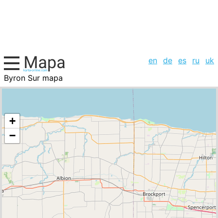
en
de
es
ru
uk
Byron Sur mapa
Estados Unidos, la lista de ciudades
+
−