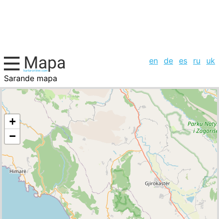
en
de
es
ru
uk
Sarande mapa
Albania, la lista de ciudades
+
−