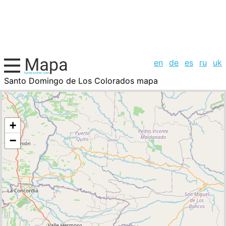
en
de
es
ru
uk
Santo Domingo de Los Colorados mapa
Ecuador, la lista de ciudades
+
−