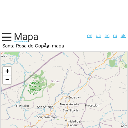
en
de
es
ru
uk
Santa Rosa de CopÃ¡n mapa
, la lista de ciudades
+
−