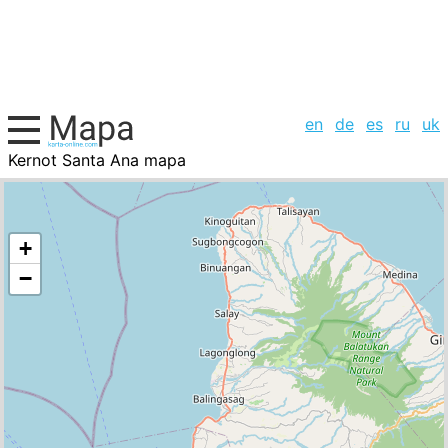
en
de
es
ru
uk
Kernot Santa Ana mapa
, la lista de ciudades
+
−