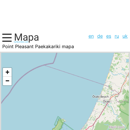
en
de
es
ru
uk
Point Pleasant Paekakariki mapa
Colombia, la lista de ciudades
+
−