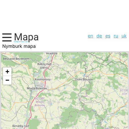
en
de
es
ru
uk
Nymburk mapa
, la lista de ciudades
+
−