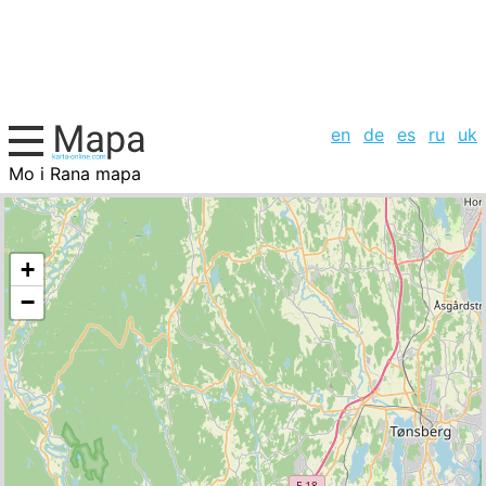
en
de
es
ru
uk
Mo i Rana mapa
Noruega, la lista de ciudades
+
−