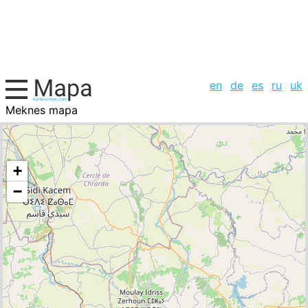
en
de
es
ru
uk
Meknes mapa
Marruecos, la lista de ciudades
+
−