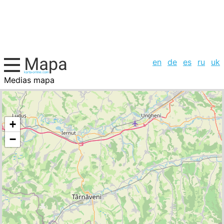
en
de
es
ru
uk
Medias mapa
Rumania, la lista de ciudades
+
−