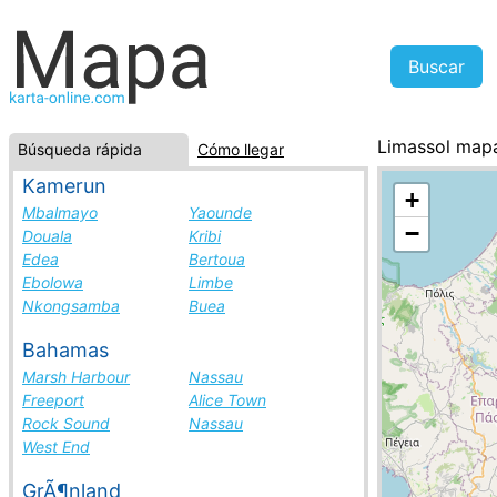
Limassol map
Búsqueda rápida
Cómo llegar
Chipre, la lis
Kamerun
+
Mbalmayo
Yaounde
−
Douala
Kribi
Edea
Bertoua
Ebolowa
Limbe
Nkongsamba
Buea
Bahamas
Marsh Harbour
Nassau
Freeport
Alice Town
Rock Sound
Nassau
West End
GrÃ¶nland