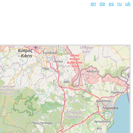
en
de
es
ru
uk