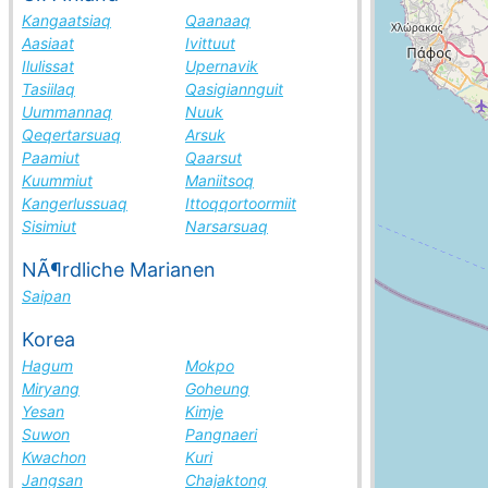
Kangaatsiaq
Qaanaaq
Aasiaat
Ivittuut
Ilulissat
Upernavik
Tasiilaq
Qasigiannguit
Uummannaq
Nuuk
Qeqertarsuaq
Arsuk
Paamiut
Qaarsut
Kuummiut
Maniitsoq
Kangerlussuaq
Ittoqqortoormiit
Sisimiut
Narsarsuaq
NÃ¶rdliche Marianen
Saipan
Korea
Hagum
Mokpo
Miryang
Goheung
Yesan
Kimje
Suwon
Pangnaeri
Kwachon
Kuri
Jangsan
Chajaktong