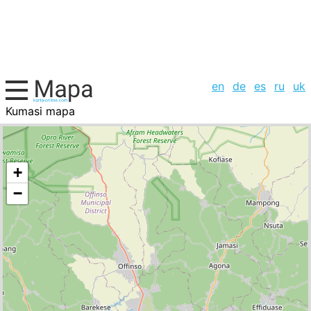
en
de
es
ru
uk
Kumasi mapa
Ghana, la lista de ciudades
+
−