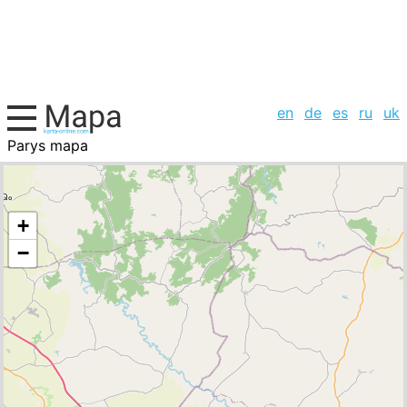
en
de
es
ru
uk
Parys mapa
Marruecos, la lista de ciudades
+
−