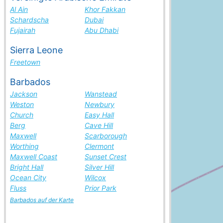
Al Ain
Khor Fakkan
Schardscha
Dubai
Fujairah
Abu Dhabi
Sierra Leone
Freetown
Barbados
Jackson
Wanstead
Weston
Newbury
Church
Easy Hall
Berg
Cave Hill
Maxwell
Scarborough
Worthing
Clermont
Maxwell Coast
Sunset Crest
Bright Hall
Silver Hill
Ocean City
Wilcox
Fluss
Prior Park
Barbados auf der Karte