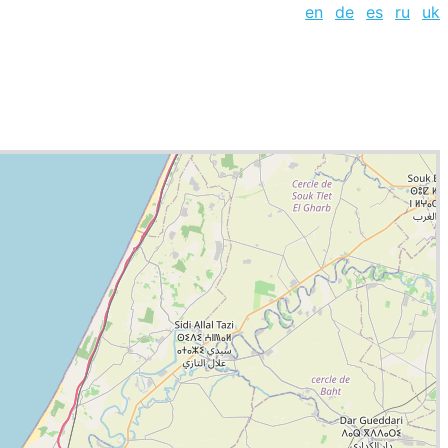
en
de
es
ru
uk