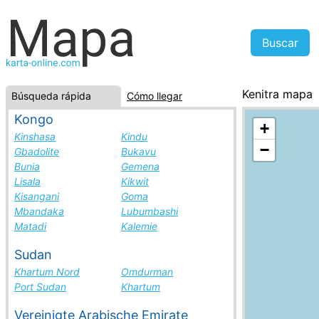
Kenitra mapa
Búsqueda rápida
Cómo llegar
Marruecos, la 
Kongo
+
Kinshasa
Kindu
−
Gbadolite
Bukavu
Bunia
Gemena
Lisala
Kikwit
Kisangani
Goma
Mbandaka
Lubumbashi
Matadi
Kalemie
Sudan
Khartum Nord
Omdurman
Port Sudan
Khartum
Vereinigte Arabische Emirate