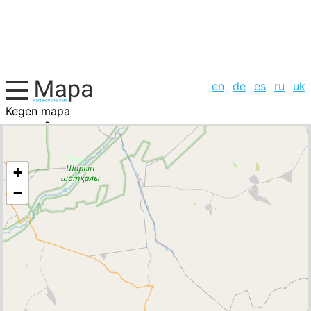
en
de
es
ru
uk
Kegen mapa
KazajstÃ¡n, la lista de ciudades
+
−