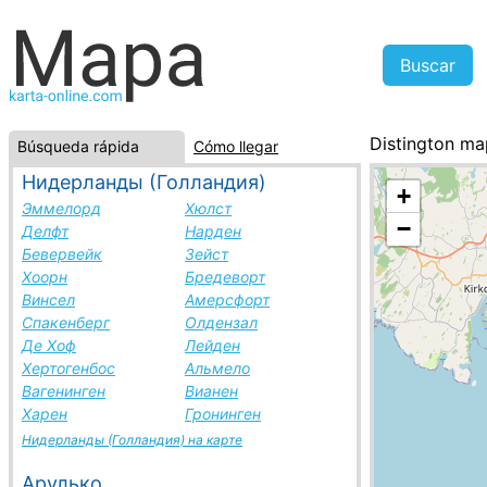
Distington m
Búsqueda rápida
Cómo llegar
Reino Unido, l
Нидерланды (Голландия)
+
Эммелорд
Хюлст
−
Делфт
Нарден
Бевервейк
Зейст
Хоорн
Бредеворт
Винсел
Амерсфорт
Спакенберг
Олдензал
Де Хоф
Лейден
Хертогенбос
Альмело
Вагенинген
Вианен
Харен
Гронинген
Нидерланды (Голландия) на карте
Арулько