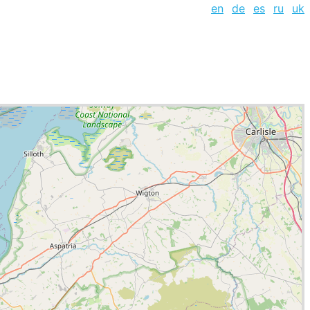
en
de
es
ru
uk