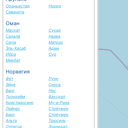
Ораньестад
Ноорд
Саванета
Оман
Маскат
Сухар
Салала
Назва
Сахм
Матрах
Эль-Хасаб
Адам
Ибра
Сур
Мирбат
Норвегия
Фет
Лунн
Эйде
Сноса
Ванг
Нес
Тронхейм
Ваксдал
Кристиансанн
Му-и-Рана
Лейнес
Стрёумен
Берг
Стрёумен
Альта
Трюсиль
Оппегор
Эуднедал