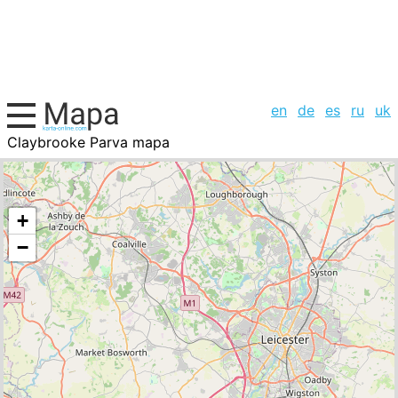
en
de
es
ru
uk
Claybrooke Parva mapa
Reino Unido, la lista de ciudades
+
−