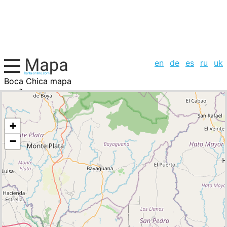
en
de
es
ru
uk
Boca Chica mapa
RepÃºblica Dominicana, la lista de ciudades
+
−