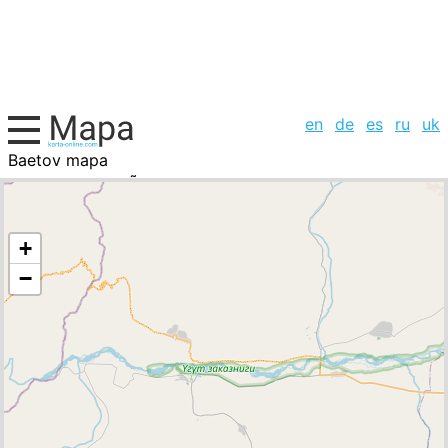
en
de
es
ru
uk
Baetov mapa
Burundi KirguistÃ¡n, la lista de ciudades
+
−