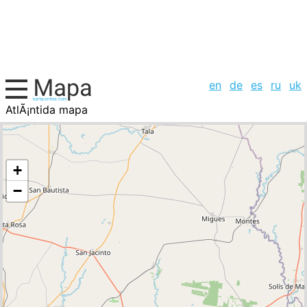
en
de
es
ru
uk
AtlÃ¡ntida mapa
Uruguay, la lista de ciudades
+
−