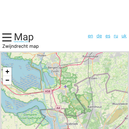
en
de
es
ru
uk
Zwijndrecht map
Belgium, cities list
+
−