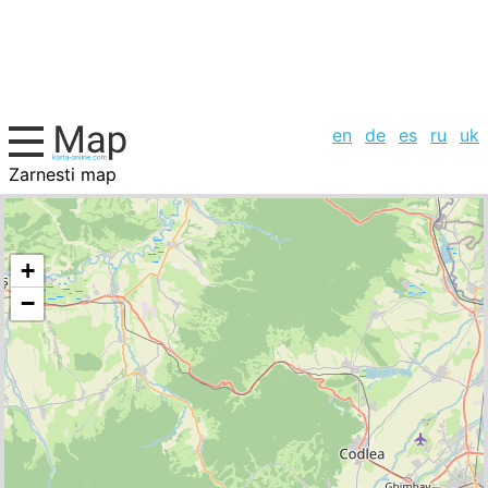
en
de
es
ru
uk
Zarnesti map
Romania, cities list
+
−