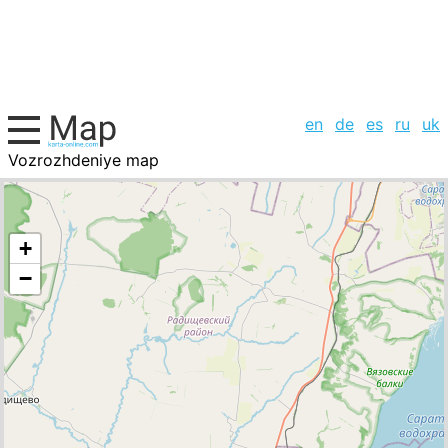
en
de
es
ru
uk
Vozrozhdeniye map
Russian Federation, cities list
+
−