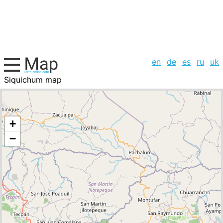
en
de
es
ru
uk
Siquichum map
Guatemala, cities list
+
−