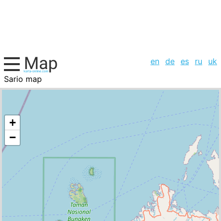
en
de
es
ru
uk
Sario map
Indonesia, cities list
+
−