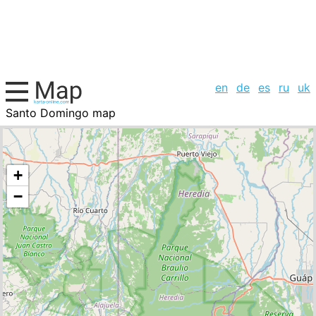
en
de
es
ru
uk
Santo Domingo map
Costa Rica, cities list
+
−