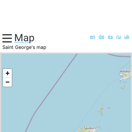
en
de
es
ru
uk
Saint George's map
Grenada, cities list
+
−