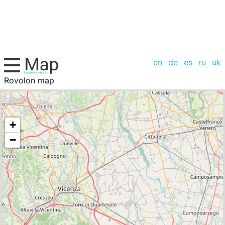
en
de
es
ru
uk
Rovolon map
Italy, cities list
+
−