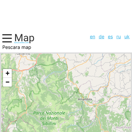
en
de
es
ru
uk
Pescara map
Italy, cities list
+
−