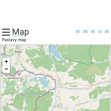
en
de
es
ru
uk
Pastavy map
Belarus, cities list
+
−