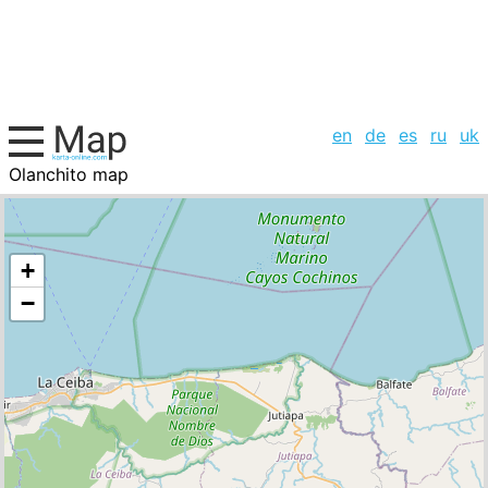
en
de
es
ru
uk
Olanchito map
Honduras, cities list
+
−