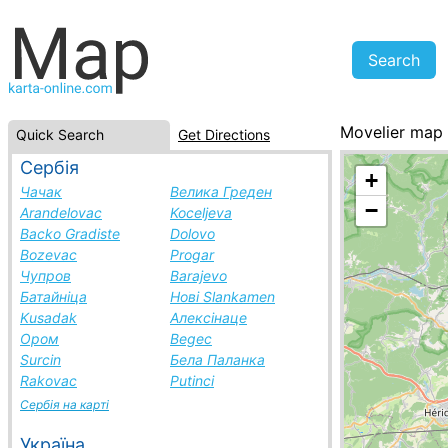
Movelier map
Quick Search
Get Directions
Switzerland, ci
Сербія
+
Чачак
Велика Греден
−
Arandelovac
Koceljeva
Backo Gradiste
Dolovo
Bozevac
Progar
Чупров
Barajevo
Батайніца
Нові Slankamen
Kusadak
Алексінаце
Ором
Begec
Surcin
Бела Паланка
Rakovac
Putinci
Сербія на карті
Україна