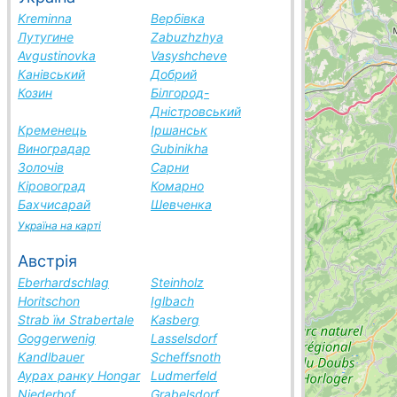
Kreminna
Вербівка
Лутугине
Zabuzhzhya
Avgustinovka
Vasyshcheve
Канівський
Добрий
Козин
Білгород-
Дністровський
Кременець
Іршанськ
Виноградар
Gubinikha
Золочів
Сарни
Кіровоград
Комарно
Бахчисарай
Шевченка
Україна на карті
Австрія
Eberhardschlag
Steinholz
Horitschon
Iglbach
Strab їм Strabertale
Kasberg
Goggerwenig
Lasselsdorf
Kandlbauer
Scheffsnoth
Аурах ранку Hongar
Ludmerfeld
Niederhof
Grabelsdorf