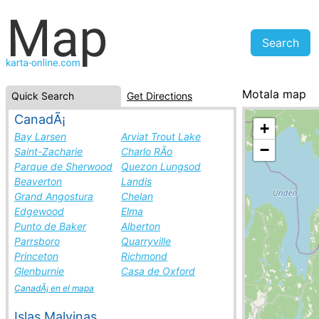
Motala map
Quick Search
Get Directions
Sweden, cities 
CanadÃ¡
+
Bay Larsen
Arviat Trout Lake
−
Saint-Zacharie
Charlo RÃ­o
Parque de Sherwood
Quezon Lungsod
Beaverton
Landis
Grand Angostura
Chelan
Edgewood
Elma
Punto de Baker
Alberton
Parrsboro
Quarryville
Princeton
Richmond
Glenburnie
Casa de Oxford
CanadÃ¡ en el mapa
Islas Malvinas