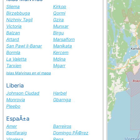
Sliema
Kirkop
Birzebbuga
Qormi
Nizhniy Tagil
Gzira
Victoria
Munxar
Balzan
Birgu
Attard
Marsalforn
San Pawl il-Banar
Manikata
Bormla
Kercem
La Valetta
Mdina
Tarxien
Mgarr
Islas Malvinas en el mapa
Liberia
Johnson Ciudad
Harbel
Monrovia
Gbarnga
Pleebo
EspaÃ±a
Amer
Barreiros
Benifaraig
Domingo PÃ©rez
Vinalesa
Rena