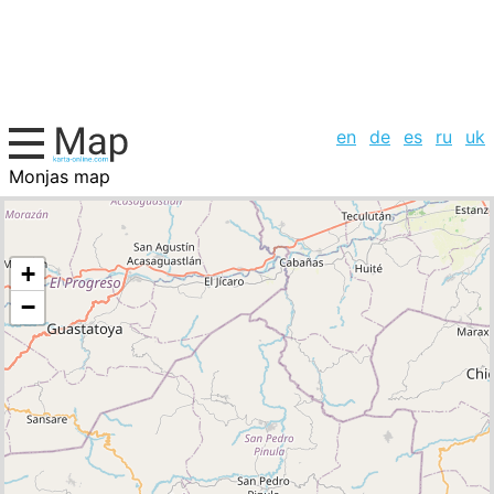
en
de
es
ru
uk
Monjas map
Guatemala, cities list
+
−