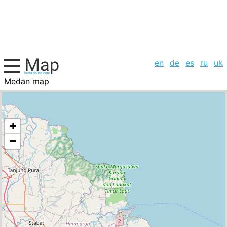
en
de
es
ru
uk
Medan map
Indonesia, cities list
+
−