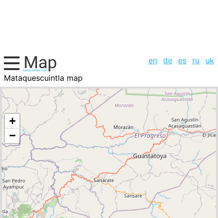
en
de
es
ru
uk
Mataquescuintla map
Guatemala, cities list
+
−