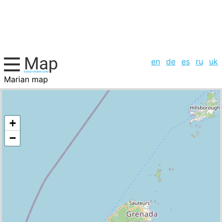
en
de
es
ru
uk
Marian map
Grenada, cities list
+
−